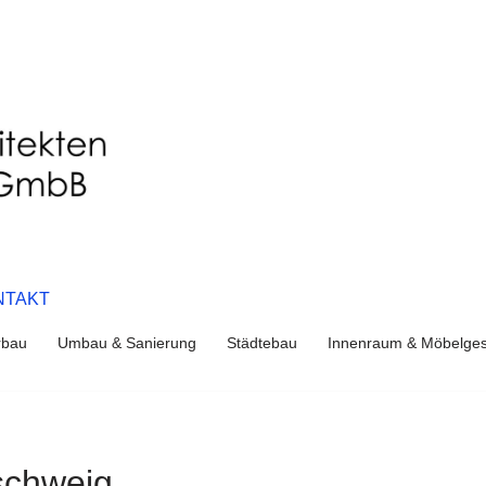
NTAKT
rbau
Umbau & Sanierung
Städtebau
Innenraum & Möbelges
schweig