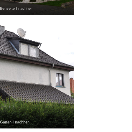
ßenseite I nachher
Garten I nachher