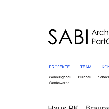
Zum
Inhalt
springen
PROJEKTE
TEAM
KO
Wohnungsbau
Bürobau
Sonde
Wettbewerbe
Haus PK , Braun