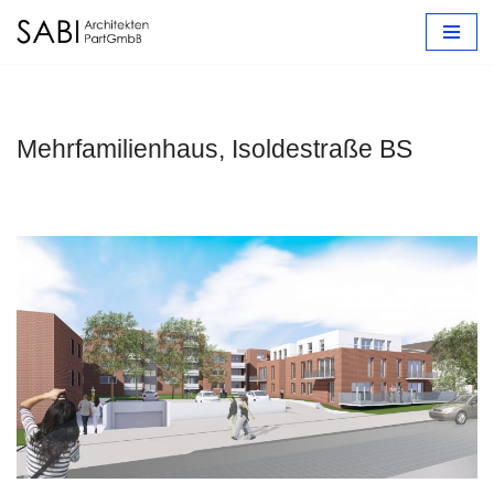
Zum
Inhalt
springen
Mehrfamilienhaus, Isoldestraße BS