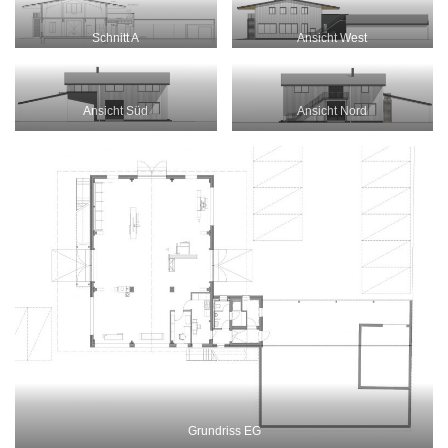
Schnitt A
Ansicht West
Ansicht Süd
Ansicht Nord
Grundriss EG